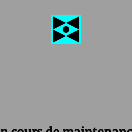
n cours de maintenan