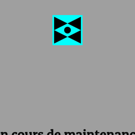
n cours de maintenan